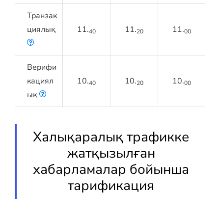
Транзак
циялық
11.
11.
11.
40
20
00
Верифи
кациял
10.
10.
10.
40
20
00
ық
Халықаралық трафикке
жатқызылған
хабарламалар бойынша
тарификация