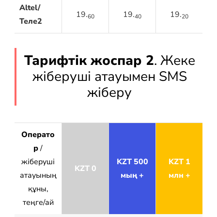
Altel/
19.
19.
19.
60
40
20
Теле2
Тарифтік жоспар 2
. Жеке
жіберуші атауымен SMS
жіберу
Операто
р
/
жіберуші
KZT 500
KZT 1
KZT 0
атауының
мың +
млн +
құны,
теңге/ай