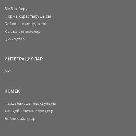
SMS жіберу
Форма құрастырушысы
Байланыс менеджері
Қысқа сілтемелер
QR-кодтар
ИНТЕГРАЦИЯЛАР
API
КӨМЕК
Пайдаланушы нұсқаулығы
Жиі қойылатын сұрақтар
Бейне сабақтар