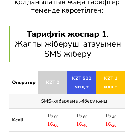
қолданылатын жаңа тарифтер
төменде көрсетілген:
Тарифтік жоспар 1
.
Жалпы жіберуші атауымен
SMS жіберу
KZT 500
KZT 1
Оператор
KZT 0
мың +
млн +
SMS-хабарлама жіберу құны
15.
15.
15.
80
60
40
Kcell
16.
16.
16.
60
40
20