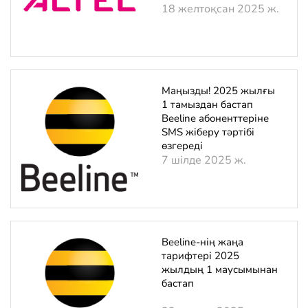
18 желтоқсан 2025 ж.
Маңызды! 2025 жылғы
1 тамыздан бастап
Beeline абоненттеріне
SMS жіберу тәртібі
өзгереді
7 шілде 2025 ж.
Beeline-нің жаңа
тарифтері 2025
жылдың 1 маусымынан
бастап