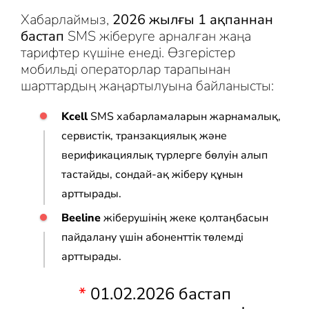
Хабарлаймыз,
2026 жылғы 1 ақпаннан
бастап
SMS жіберуге арналған жаңа
тарифтер күшіне енеді. Өзгерістер
мобильді операторлар тарапынан
шарттардың жаңартылуына байланысты:
Kcell
SMS хабарламаларын жарнамалық,
сервистік, транзакциялық және
верификациялық түрлерге бөлуін алып
тастайды, сондай-ақ жіберу құнын
арттырады.
Beeline
жіберушінің жеке қолтаңбасын
пайдалану үшін абоненттік төлемді
арттырады.
*
01.02.2026 бастап