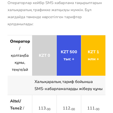
Операторлар кейбір SMS-хабарлама тақырыптарын
халықаралық трафикке жатқызуы мүмкін. Бұл
жағдайда төменде көрсетілген тарифтер
қолданылады:
Оператор
/
KZT 500
KZT 1
қолтаңба
KZT 0
тыс +
млн +
құны,
теңге/ай
Халықаралық тариф бойынша
SMS-хабарламаларды жіберу құны
Altel/
Теле2
/
113.
112.
111.
00
00
00