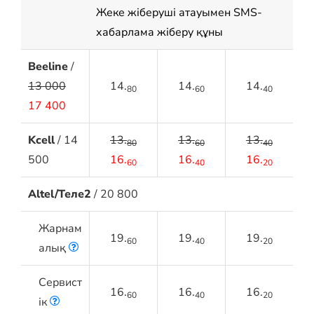
Жеке жіберуші атауымен SMS-
хабарлама жіберу құны
Beeline
/
13 000
14.
14.
14.
80
60
40
17 400
Kcell
/ 14
13.
13.
13.
80
60
40
500
16.
16.
16.
60
40
20
Altel/Теле2
/ 20 800
Жарнам
19.
19.
19.
60
40
20
алық
Сервист
16.
16.
16.
60
40
20
ік