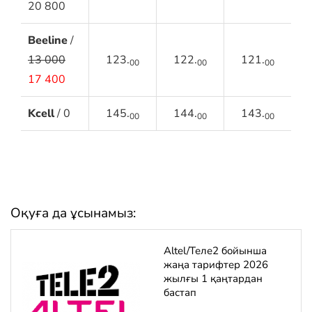
20 800
Beeline
/
13 000
123.
122.
121.
00
00
00
17 400
Kcell
/ 0
145.
144.
143.
00
00
00
Оқуға да ұсынамыз:
Altel/Теле2 бойынша
жаңа тарифтер 2026
жылғы 1 қаңтардан
бастап