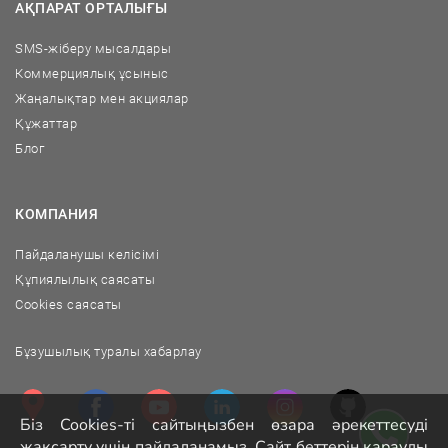
АҚПАРАТ ОРТАЛЫҒЫ
SMS-жіберу мысалдары
Коммерциялық ұсыныс
Жаңалықтар мен акциялар
Құжаттар
Блог
КОМПАНИЯ
Пайдаланушы келісімі
Құпиялылық саясаты
Cookies саясаты
Бұзушылық туралы хабарлау
Біз Cookies-ті сайтыңызбен өзара әрекеттесуді
жақсарту үшін пайдаланамыз. Сайт беттерін қарауды