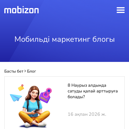
Мобильді маркетинг блогы
Басты бет
Блог
8 Наурыз алдында
сатуды қалай арттыруға
болады?
16 ақпан 2026 ж.