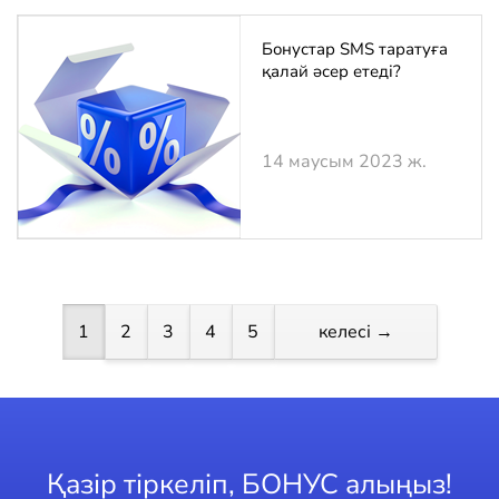
Бонустар SMS таратуға
қалай әсер етеді?
14 маусым 2023 ж.
1
2
3
4
5
келесі →
Қазір тіркеліп, БОНУС алыңыз!