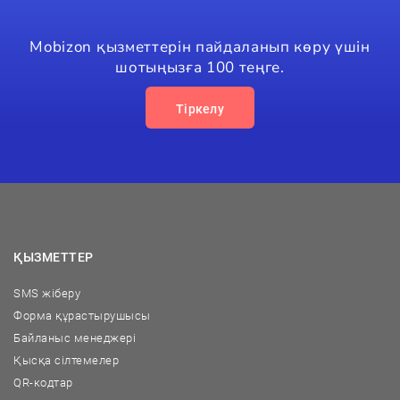
Mobizon қызметтерін пайдаланып көру үшін
шотыңызға 100 теңге.
Тіркелу
ҚЫЗМЕТТЕР
SMS жіберу
Форма құрастырушысы
Байланыс менеджері
Қысқа сілтемелер
QR-кодтар