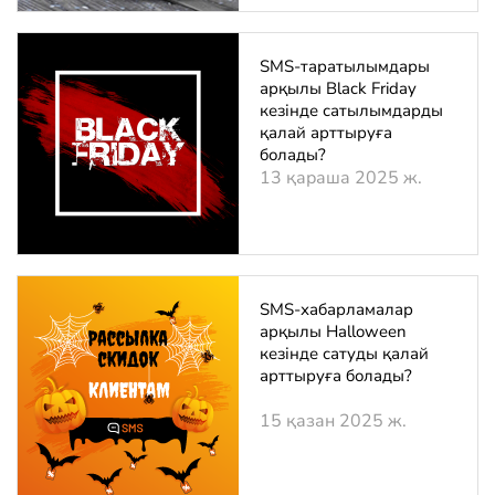
SMS-таратылымдары
арқылы Black Friday
кезінде сатылымдарды
қалай арттыруға
болады?
13 қараша 2025 ж.
SMS-хабарламалар
арқылы Halloween
кезінде сатуды қалай
арттыруға болады?
15 қазан 2025 ж.