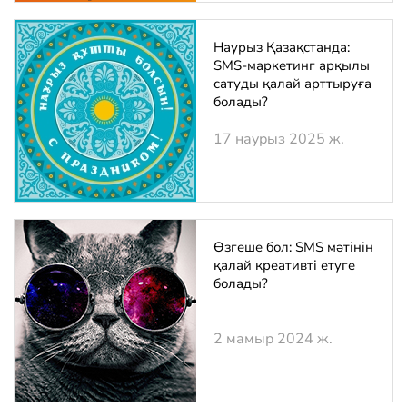
Наурыз Қазақстанда:
SMS-маркетинг арқылы
сатуды қалай арттыруға
болады?
17 наурыз 2025 ж.
Өзгеше бол: SMS мәтінін
қалай креативті етуге
болады?
2 мамыр 2024 ж.