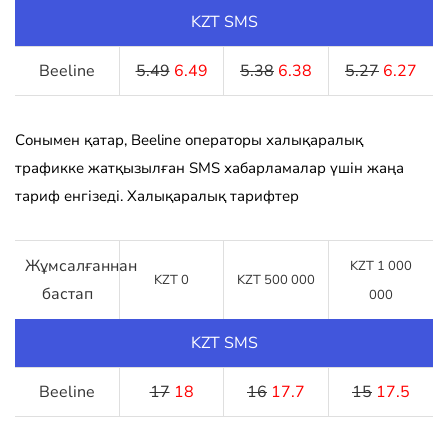
KZT SMS
Beeline
5.49
6.49
5.38
6.38
5.27
6.27
Сонымен қатар, Beeline операторы халықаралық
трафикке жатқызылған SMS хабарламалар үшін жаңа
тариф енгізеді. Халықаралық тарифтер
Жұмсалғаннан
KZT 1 000
KZT 0
KZT 500 000
бастап
000
KZT SMS
Beeline
17
18
16
17.7
15
17.5