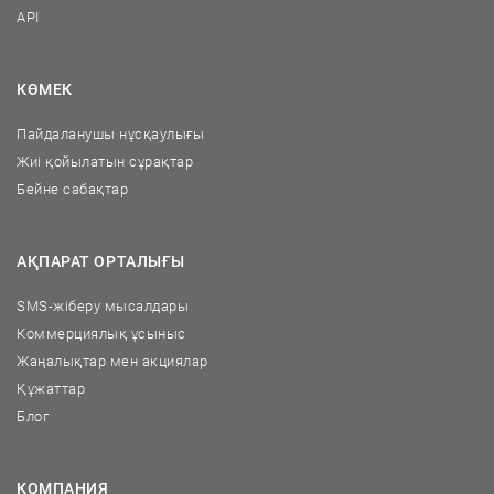
API
КӨМЕК
Пайдаланушы нұсқаулығы
Жиі қойылатын сұрақтар
Бейне сабақтар
АҚПАРАТ ОРТАЛЫҒЫ
SMS-жіберу мысалдары
Коммерциялық ұсыныс
Жаңалықтар мен акциялар
Құжаттар
Блог
КОМПАНИЯ