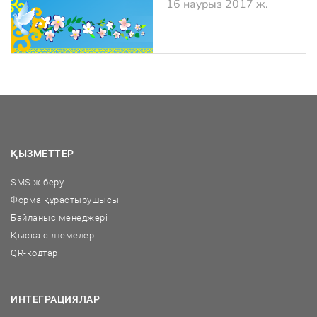
16 наурыз 2017 ж.
ҚЫЗМЕТТЕР
SMS жіберу
Форма құрастырушысы
Байланыс менеджері
Қысқа сілтемелер
QR-кодтар
ИНТЕГРАЦИЯЛАР