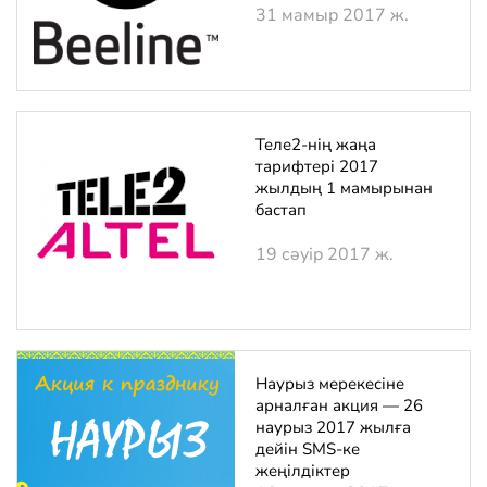
31 мамыр 2017 ж.
Теле2-нің жаңа
тарифтері 2017
жылдың 1 мамырынан
бастап
19 сәуір 2017 ж.
Наурыз мерекесіне
арналған акция — 26
наурыз 2017 жылға
дейін SMS-ке
жеңілдіктер