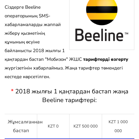
Сіздерге Beeline
операторының SMS-
хабарламаларды жаппай
жіберу қызметінің
құнының өсуіне
байланысты 2018 жылғы 1
қаңтардан бастап "Мобизон" ЖШС
тарифтерді өзгерту
жүргізетінін хабарлаймыз. Жаңа тарифтер төмендегі
кестеде көрсетілген.
*
2018 жылғы 1 қаңтардан бастап жаңа
Beeline тарифтері:
Жұмсалғаннан
KZT 1 000
KZT 0
KZT 500 000
бастап
000