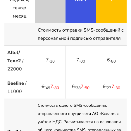
тенге/
месяц
Стоимость отправки SMS-сообщений с
персональной подписью отправителя
Altel/
7.
7.
6.
Теле2
/
30
00
80
22000
Beeline
/
6.
7.
6.
7.
6.
7.
49
80
38
50
27
30
11000
Стоимость одного SMS-сообщения,
отправленного внутри сети АО «Кселл», с
учётом НДС. Расчитывается на основании
общего количества SMS, отправленных за