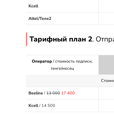
Kcell
Altel/Теле2
Тарифный план 2
. Отп
Оператор
/ стоимость подписи,
тенге/месяц
Стоим
Beeline
/
13 000
17 400
Kcell
/ 14 500