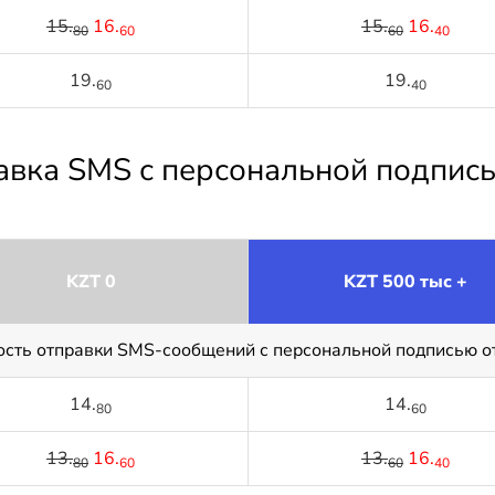
15.
16.
15.
16.
80
60
60
40
19.
19.
60
40
равка SMS с персональной подпис
KZT 0
KZT 500 тыс +
ость отправки SMS-сообщений с персональной подписью о
14.
14.
80
60
13.
16.
13.
16.
80
60
60
40