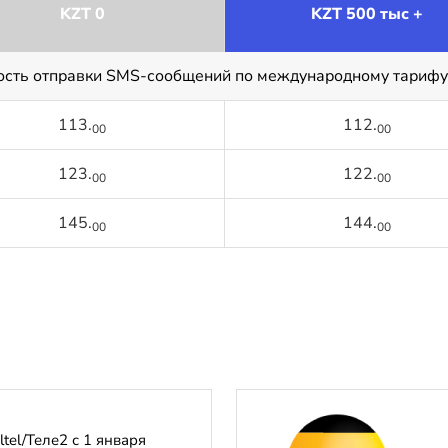
KZT 0
KZT 500 тыс +
ость отправки SMS-сообщений по международному тарифу
113.
112.
00
00
123.
122.
00
00
145.
144.
00
00
tel/Теле2 с 1 января