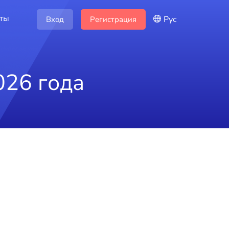
кты
Рус
Вход
Регистрация
026 года