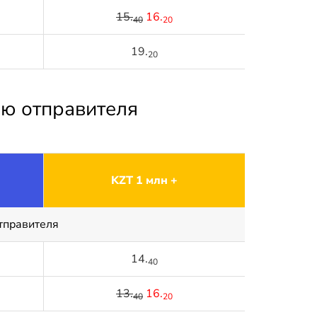
15.
16.
40
20
19.
20
ью отправителя
KZT 1 млн +
тправителя
14.
40
13.
16.
40
20