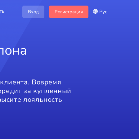
кты
Рус
Вход
Регистрация
лона
 клиента. Вовремя
кредит за купленный
высите лояльность