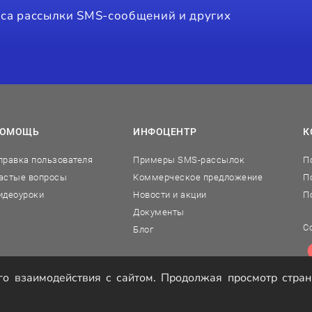
виса рассылки SMS-сообщений и других
ОМОЩЬ
ИНФОЦЕНТР
К
правка пользователя
Примеры SMS-рассылок
П
астые вопросы
Коммерческое предложение
П
идеоуроки
Новости и акции
П
Документы
С
Блог
о взаимодействия с сайтом. Продолжая просмотр стран