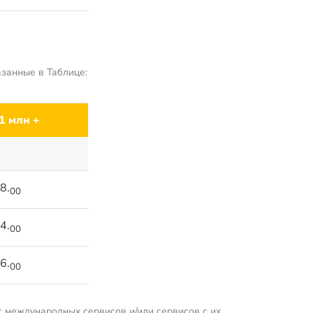
занные в Таблице:
1 млн +
8.
00
4.
00
6.
00
с международных сервисов и/или сервисов с их