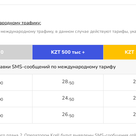
ародному трафику:
международному трафику, в данном случае действуют тарифы, ука
 0
KZT 500 тыс +
KZT 
равки SMS-сообщений по международному тарифу
28.
2
00
50
24.
2
00
50
26.
2
00
50
го плана 2, Оператором Kcell будут выявлены SMS-сообщения от/