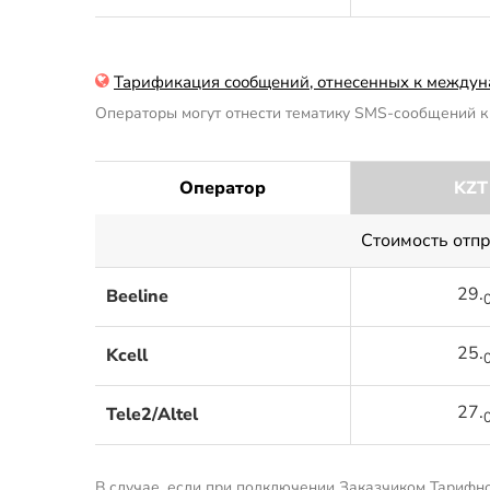
Тарификация сообщений, отнесенных к междун
Операторы могут отнести тематику SMS-сообщений к 
Оператор
KZT
Стоимость отп
29.
Beeline
25.
Kcell
27.
Tele2/Altel
В случае, если при подключении Заказчиком Тарифно