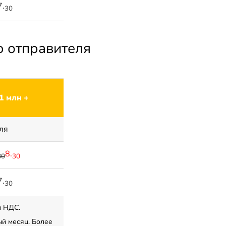
7.
30
ю отправителя
1 млн +
ля
8.
80
30
7.
30
м НДС.
й месяц. Более