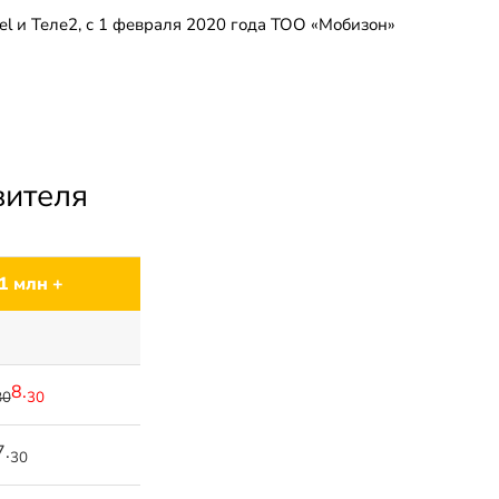
el и Теле2, с 1 февраля 2020 года ТОО «Мобизон»
вителя
1 млн +
8.
80
30
7.
30