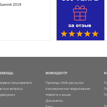
 Summit 2019
9
ОМОЩЬ
ИНФОЦЕНТР
К
правка пользователя
Примеры SMS-рассылок
П
астые вопросы
Коммерческое предложение
П
идеоуроки
Новости и акции
П
Документы
С
Блог