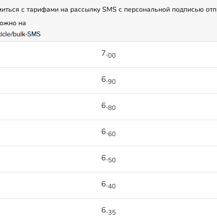
миться с тарифами на рассылку SMS с персональной подписью отп
можно на
7.
00
6.
90
6.
80
6.
60
6.
50
6.
40
6.
35