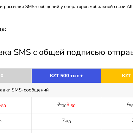
ти рассылки SMS-сообщений у операторов мобильной связи Alt
а:
авка SMS с общей подписью отпра
 0
KZT 500 тыс +
KZT 
равки SMS-сообщений
.
7.
8.
6.
80
00
50
7.
0
50