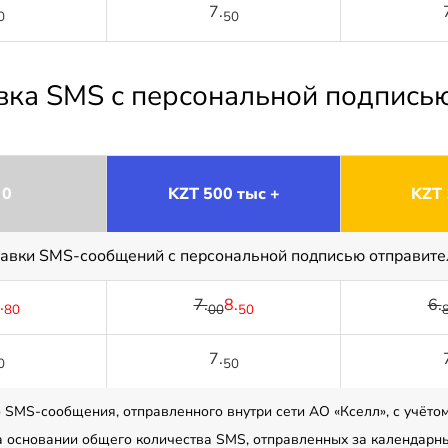
7.
0
50
авка SMS с персональной подпись
 0
KZT 500 тыс +
KZT 
равки SMS-сообщений с персональной подписью отправите
.
7.
8.
6.
80
00
50
7.
0
50
 SMS-сообщения, отправленного внутри сети АО «Кселл», с учёто
а основании общего количества SMS, отправленных за календарны