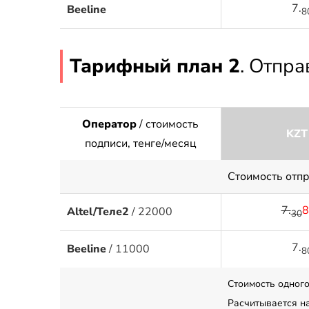
7.
Beeline
8
Тарифный план 2
. Отпр
Оператор
/ стоимость
KZT
подписи, тенге/месяц
Стоимость отп
7.
8
Altel/Теле2
/ 22000
30
7.
Beeline
/ 11000
8
Стоимость одного
Расчитывается н