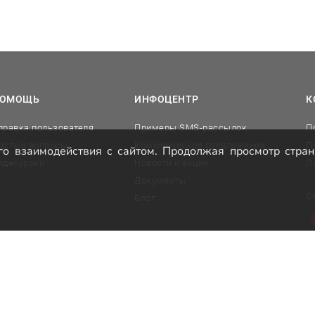
ОМОЩЬ
ИНФОЦЕНТР
К
правка пользователя
Примеры SMS-рассылок
П
астые вопросы
Коммерческое предложение
П
о взаимодействия с сайтом. Продолжая просмотр стран
идеоуроки
Новости и акции
П
Документы
С
Блог