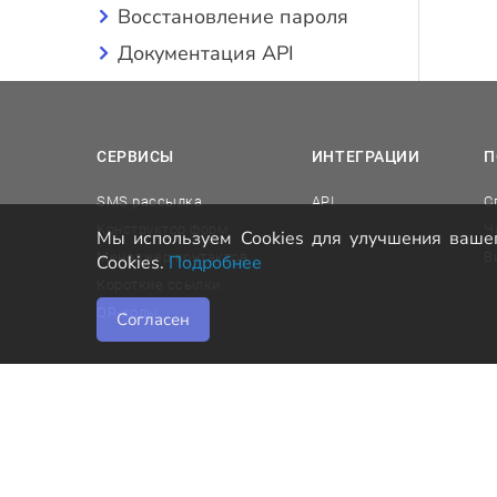
Восстановление пароля
Документация API
СЕРВИСЫ
ИНТЕГРАЦИИ
П
SMS рассылка
API
С
Конструктор форм
Ч
Мы используем Cookies для улучшения вашег
Менеджер контактов
В
Cookies.
Подробнее
Короткие ссылки
QR-коды
Согласен
2014-2026
Mobizon
. Все права защищены.
©