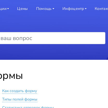
ции
Цены
Помощь
Инфоцентр
Конта
ормы
Как создать форму
Типы полей формы
Статистика отправок формы